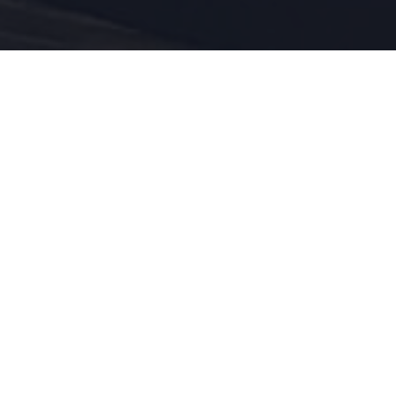
MINDENHOL
SEATTLE
AMSTERDAM
BUDAPEST
BUCHAREST
LUXEMBOURG
Nálunk megtalálod
a helyed
Ha mindig új kihívásra vágysz, nálunk jó helyen jársz: a
gépi tanulástól kezdve, a legmodernebb big data
keretrendszereken át, több milliárd órányi tartalom
közel valós idejű élő streamingjéig bárhol van
lehetőséged kibontakozni egy szigorú határidőktől