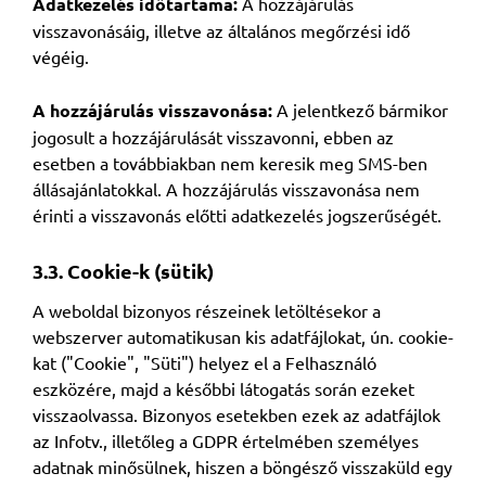
Adatkezelés időtartama:
A hozzájárulás
visszavonásáig, illetve az általános megőrzési idő
végéig.
A hozzájárulás visszavonása:
A jelentkező bármikor
jogosult a hozzájárulását visszavonni, ebben az
esetben a továbbiakban nem keresik meg SMS-ben
állásajánlatokkal. A hozzájárulás visszavonása nem
érinti a visszavonás előtti adatkezelés jogszerűségét.
3.3. Cookie-k (sütik)
A weboldal bizonyos részeinek letöltésekor a
webszerver automatikusan kis adatfájlokat, ún. cookie-
kat ("Cookie", "Süti") helyez el a Felhasználó
eszközére, majd a későbbi látogatás során ezeket
visszaolvassa. Bizonyos esetekben ezek az adatfájlok
az Infotv., illetőleg a GDPR értelmében személyes
adatnak minősülnek, hiszen a böngésző visszaküld egy