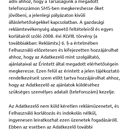
adni ahhoz, hogy a Társaságunk a megadott
telefonszámon SMS-ben megkereshesse őket
jövőbeni, a jelenlegi pályázaton kívüli
álláslehetőségekkel kapcsolatban. A gazdasági
reklámtevékenység alapvető feltételeiről és egyes
korlátairól szóló 2008. évi XLVIII. törvény (a
továbbiakban: Reklámtv.) 6. §-a értelmében
Felhasználó előzetesen és kifejezetten hozzájárulhat
ahhoz, hogy az Adatkezelő mint szolgáltató,
ajánlataival az Érintett által megadott elérhetőségein
megkeresse. Ezen felül az érintett a jelen tájékoztató
rendelkezéseit szem előtt tartva hozzájárulhat ahhoz,
hogy az Adatkezelő az ajánlatok küldéséhez
szükséges személyes adatait (telefonszám) kezelje.
Az Adatkezelő nem küld kéretlen reklámüzenetet, és
Felhasználó korlátozás és indokolás nélkül,
ingyenesen leiratkozhat ezen üzenetek fogadásáróll.
Ebben az esetben az Adatkezelő további