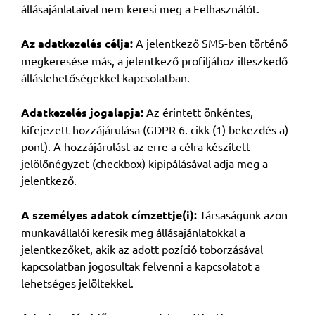
állásajánlataival nem keresi meg a Felhasználót.
Az adatkezelés célja:
A jelentkező SMS-ben történő
megkeresése más, a jelentkező profiljához illeszkedő
álláslehetőségekkel kapcsolatban.
Adatkezelés jogalapja:
Az érintett önkéntes,
kifejezett hozzájárulása (GDPR 6. cikk (1) bekezdés a)
pont). A hozzájárulást az erre a célra készített
jelölőnégyzet (checkbox) kipipálásával adja meg a
jelentkező.
A személyes adatok címzettje(i):
Társaságunk azon
munkavállalói keresik meg állásajánlatokkal a
jelentkezőket, akik az adott pozíció toborzásával
kapcsolatban jogosultak felvenni a kapcsolatot a
lehetséges jelöltekkel.