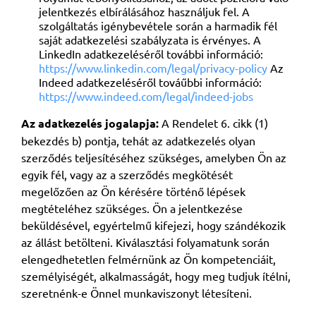
jelentkezés elbírálásához használjuk fel. A
szolgáltatás igénybevétele során a harmadik fél
saját adatkezelési szabályzata is érvényes. A
LinkedIn adatkezeléséről további információ:
https://www.linkedin.com/legal/privacy-policy
Az
Indeed adatkezeléséről továűbbi információ:
https://www.indeed.com/legal/indeed-jobs
Az adatkezelés jogalapja:
A Rendelet 6. cikk (1)
bekezdés b) pontja, tehát az adatkezelés olyan
szerződés teljesítéséhez szükséges, amelyben Ön az
egyik fél, vagy az a szerződés megkötését
megelőzően az Ön kérésére történő lépések
megtételéhez szükséges. Ön a jelentkezése
beküldésével, egyértelmű kifejezi, hogy szándékozik
az állást betölteni. Kiválasztási folyamatunk során
elengedhetetlen felmérnünk az Ön kompetenciáit,
személyiségét, alkalmasságát, hogy meg tudjuk ítélni,
szeretnénk-e Önnel munkaviszonyt létesíteni.