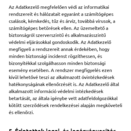
Az Adatkezelő megfelelően védi az informatikai
rendszereit és hálózatait egyaránt a számítógépes
csalások, kémkedés, tűz és árvíz, továbbá vírusok, a
számítógépes betörések ellen. Az üzemeltető a
biztonságról szerverszintű és alkalmazásszintű
védelmi eljárásokkal gondoskodik. Az Adatkezelő
megfigyeli a rendszereit annak érdekében, hogy
minden biztonsági incidenst rögzíthessen, és
bizonyítékkal szolgálhasson minden biztonsági
esemény esetében. A rendszer megfigyelés ezen
kívül lehetővé teszi az alkalmazott óvintézkedések
hatékonyságának ellenőrzését is. Az Adatkezelő által
alkalmazott információ védelmi intézkedések
betartását, az általa igénybe vett adatfeldolgozókkal
kötött szerződések rendelkezései alapján megköveteli
és ellenőrzi.