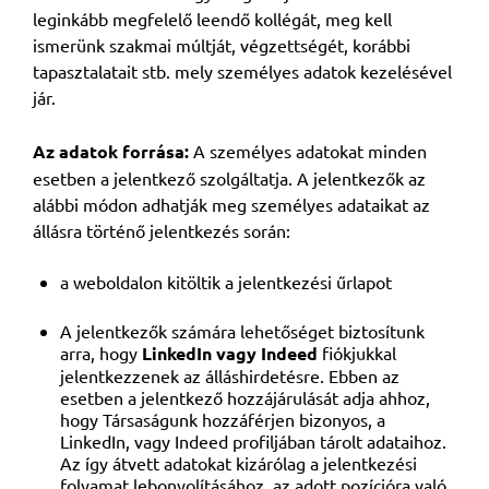
leginkább megfelelő leendő kollégát, meg kell
ismerünk szakmai múltját, végzettségét, korábbi
tapasztalatait stb. mely személyes adatok kezelésével
jár.
Az adatok forrása:
A személyes adatokat minden
esetben a jelentkező szolgáltatja. A jelentkezők az
alábbi módon adhatják meg személyes adataikat az
állásra történő jelentkezés során:
a weboldalon kitöltik a jelentkezési űrlapot
A jelentkezők számára lehetőséget biztosítunk
arra, hogy
LinkedIn vagy Indeed
fiókjukkal
jelentkezzenek az álláshirdetésre. Ebben az
esetben a jelentkező hozzájárulását adja ahhoz,
hogy Társaságunk hozzáférjen bizonyos, a
LinkedIn, vagy Indeed profiljában tárolt adataihoz.
Az így átvett adatokat kizárólag a jelentkezési
folyamat lebonyolításához, az adott pozícióra való